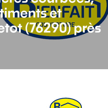
timents et
etot (76290) près