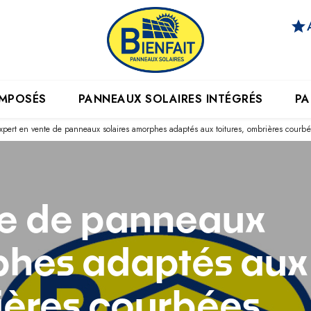
star
IMPOSÉS
PANNEAUX SOLAIRES INTÉGRÉS
PA
xpert en vente de panneaux solaires amorphes adaptés aux toitures, ombrières courbé
te de panneaux
phes adaptés aux
ières courbées,