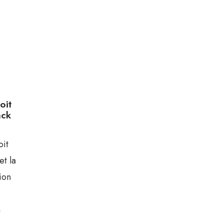
oit
ack
oit
et la
tion
e
n