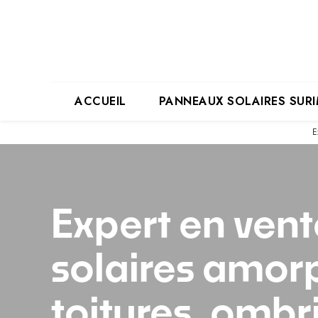
Panneau de gestion des cookies
ACCUEIL
PANNEAUX SOLAIRES SUR
E
Expert en ven
solaires amor
toitures, ombr