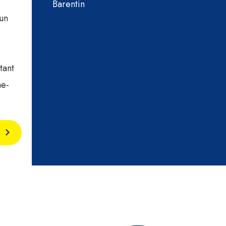
Barentin
 un
tant
ne-