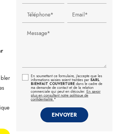
Téléphone*
Email*
Message*
ar
En soumettant ce formulaire, j'accepte que les
ibler
informations saisies soient traitées par
SARL
BIENFAIT COUVERTURE
dans le cadre de
es
ma demande de contact et de la relation
commerciale qui peut en découler.
En savoir
plus en consultant notre politique de
confidentialité.
*
tique