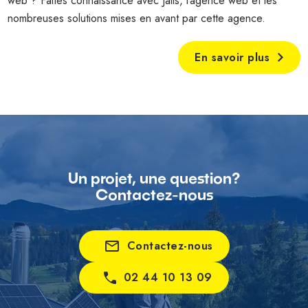
web ? Faites connaissance avec Jalis, l’agence web et les
nombreuses solutions mises en avant par cette agence.
En savoir plus
Un projet, une question?
Contactez-nous
mail_outline
Contactez-nous
02 44 10 13 09